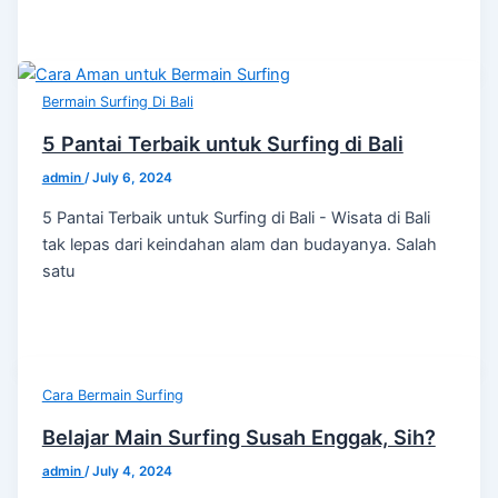
Bermain Surfing Di Bali
5 Pantai Terbaik untuk Surfing di Bali
admin
/
July 6, 2024
5 Pantai Terbaik untuk Surfing di Bali - Wisata di Bali
tak lepas dari keindahan alam dan budayanya. Salah
satu
Cara Bermain Surfing
Belajar Main Surfing Susah Enggak, Sih?
admin
/
July 4, 2024