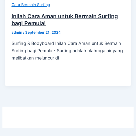
Cara Bermain Surfing
Inilah Cara Aman untuk Bermain Surfing
bagi Pemula!
admin
/
September 21, 2024
Surfing & Bodyboard Inilah Cara Aman untuk Bermain
Surfing bagi Pemula - Surfing adalah olahraga air yang
melibatkan meluncur di