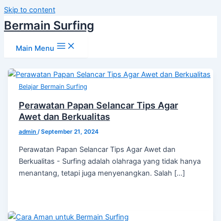
Skip to content
Bermain Surfing
Main Menu
Belajar Bermain Surfing
Perawatan Papan Selancar Tips Agar
Awet dan Berkualitas
admin
/
September 21, 2024
Perawatan Papan Selancar Tips Agar Awet dan
Berkualitas - Surfing adalah olahraga yang tidak hanya
menantang, tetapi juga menyenangkan. Salah […]