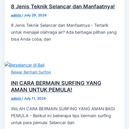
8 Jenis Teknik Selancar dan Manfaatnya!
admin
/
July 29, 2024
8 Jenis Teknik Selancar dan Manfaatnya - Tertarik
untuk menjajal olahraga air? Ada berbagai pilihan yang
bisa Anda coba, dan
Belajar Bermain Surfing
INI CARA BERMAIN SURFING YANG
AMAN UNTUK PEMULA!
admin
/
July 11, 2024
INILAH CARA BERMAIN SURFING YANG AMAN BAGI
PEMULA - Berikut ini beberapa tips bermain surfing
untuk para pemula: Selancar dan