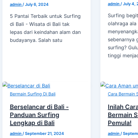
admin
/
July 4,
admin
/
July 6, 2024
Surfing begi
5 Pantai Terbaik untuk Surfing
olahraga ala 
di Bali - Wisata di Bali tak
menyenangka
lepas dari keindahan alam dan
sebenarnya 
budayanya. Salah satu
surfing? Gu
tinggi menjad
Bermain Surfing Di Bali
Cara Bermain S
Berselancar di Bali -
Inilah Ca
Panduan Surfing
Bermain S
Lengkap di Bali
Pemula!
admin
/
September 21, 2024
admin
/
Septem