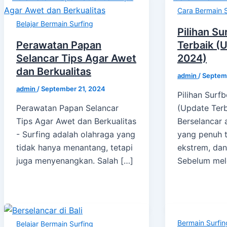
Cara Bermain S
Belajar Bermain Surfing
Pilihan S
Perawatan Papan
Terbaik (
Selancar Tips Agar Awet
2024)
dan Berkualitas
admin
/
Septem
admin
/
September 21, 2024
Pilihan Surf
Perawatan Papan Selancar
(Update Ter
Tips Agar Awet dan Berkualitas
Berselancar 
- Surfing adalah olahraga yang
yang penuh 
tidak hanya menantang, tetapi
ekstrem, dan
juga menyenangkan. Salah […]
Sebelum me
Bermain Surfing
Belajar Bermain Surfing