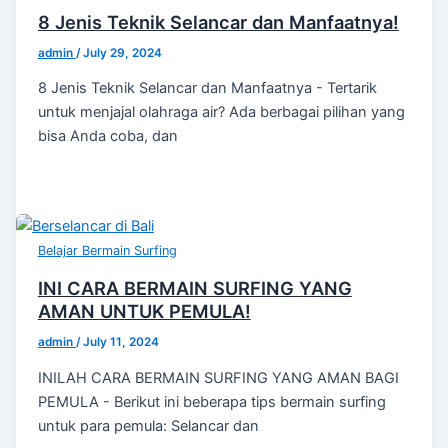
8 Jenis Teknik Selancar dan Manfaatnya!
admin
/
July 29, 2024
8 Jenis Teknik Selancar dan Manfaatnya - Tertarik
untuk menjajal olahraga air? Ada berbagai pilihan yang
bisa Anda coba, dan
Belajar Bermain Surfing
INI CARA BERMAIN SURFING YANG
AMAN UNTUK PEMULA!
admin
/
July 11, 2024
INILAH CARA BERMAIN SURFING YANG AMAN BAGI
PEMULA - Berikut ini beberapa tips bermain surfing
untuk para pemula: Selancar dan