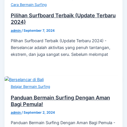
Cara Bermain Surfing
Pilihan Surfboard Terbaik (Update Terbaru
2024)
admin
/
September 7, 2024
Pilihan Surfboard Terbaik (Update Terbaru 2024) -
Berselancar adalah aktivitas yang penuh tantangan,
ekstrem, dan juga sangat seru. Sebelum melompat
Belajar Bermain Surfing
Panduan Bermain Surfing Dengan Aman
Bagi Pemula!
admin
/
September 2, 2024
Panduan Bermain Surfing Dengan Aman Bagi Pemula -