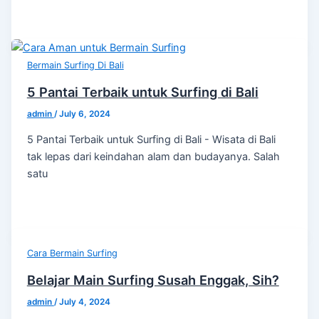
Bermain Surfing Di Bali
5 Pantai Terbaik untuk Surfing di Bali
admin
/
July 6, 2024
5 Pantai Terbaik untuk Surfing di Bali - Wisata di Bali
tak lepas dari keindahan alam dan budayanya. Salah
satu
Cara Bermain Surfing
Belajar Main Surfing Susah Enggak, Sih?
admin
/
July 4, 2024