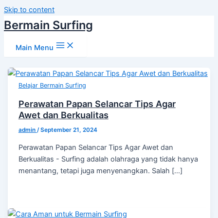
Skip to content
Bermain Surfing
Main Menu
Belajar Bermain Surfing
Perawatan Papan Selancar Tips Agar
Awet dan Berkualitas
admin
/
September 21, 2024
Perawatan Papan Selancar Tips Agar Awet dan
Berkualitas - Surfing adalah olahraga yang tidak hanya
menantang, tetapi juga menyenangkan. Salah […]