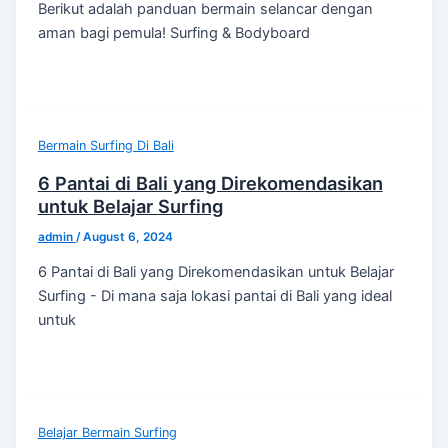
Berikut adalah panduan bermain selancar dengan
aman bagi pemula! Surfing & Bodyboard
Bermain Surfing Di Bali
6 Pantai di Bali yang Direkomendasikan
untuk Belajar Surfing
admin
/
August 6, 2024
6 Pantai di Bali yang Direkomendasikan untuk Belajar
Surfing - Di mana saja lokasi pantai di Bali yang ideal
untuk
Belajar Bermain Surfing