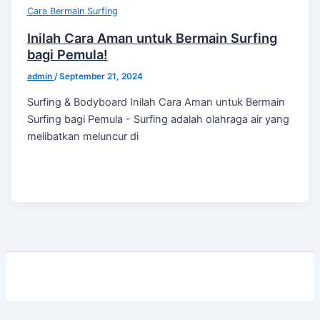
Cara Bermain Surfing
Inilah Cara Aman untuk Bermain Surfing
bagi Pemula!
admin
/
September 21, 2024
Surfing & Bodyboard Inilah Cara Aman untuk Bermain
Surfing bagi Pemula - Surfing adalah olahraga air yang
melibatkan meluncur di