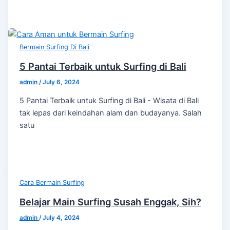
Bermain Surfing Di Bali
5 Pantai Terbaik untuk Surfing di Bali
admin
/
July 6, 2024
5 Pantai Terbaik untuk Surfing di Bali - Wisata di Bali
tak lepas dari keindahan alam dan budayanya. Salah
satu
Cara Bermain Surfing
Belajar Main Surfing Susah Enggak, Sih?
admin
/
July 4, 2024