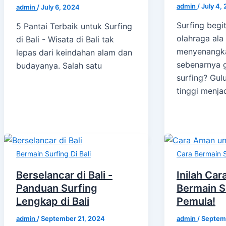
admin
/
July 4,
admin
/
July 6, 2024
Surfing begi
5 Pantai Terbaik untuk Surfing
olahraga ala 
di Bali - Wisata di Bali tak
menyenangka
lepas dari keindahan alam dan
sebenarnya 
budayanya. Salah satu
surfing? Gu
tinggi menjad
Bermain Surfing Di Bali
Cara Bermain S
Berselancar di Bali -
Inilah Ca
Panduan Surfing
Bermain S
Lengkap di Bali
Pemula!
admin
/
September 21, 2024
admin
/
Septem