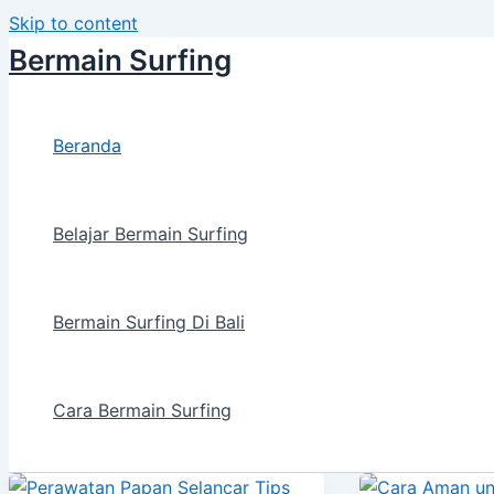
Skip to content
Bermain Surfing
Beranda
Belajar Bermain Surfing
Bermain Surfing Di Bali
Cara Bermain Surfing