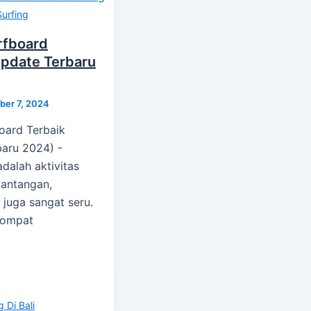
urfing
urfboard
Update Terbaru
ber 7, 2024
board Terbaik
baru 2024) -
adalah aktivitas
tantangan,
 juga sangat seru.
lompat
 Di Bali