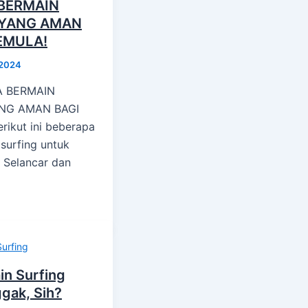
 BERMAIN
 YANG AMAN
EMULA!
, 2024
A BERMAIN
NG AMAN BAGI
ikut ini beberapa
 surfing untuk
 Selancar dan
urfing
in Surfing
gak, Sih?