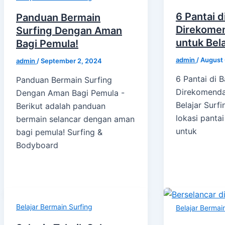
6 Pantai d
Panduan Bermain
Direkome
Surfing Dengan Aman
untuk Bela
Bagi Pemula!
admin
/
August 
admin
/
September 2, 2024
6 Pantai di B
Panduan Bermain Surfing
Direkomenda
Dengan Aman Bagi Pemula -
Belajar Surfi
Berikut adalah panduan
lokasi pantai
bermain selancar dengan aman
untuk
bagi pemula! Surfing &
Bodyboard
Belajar Bermain Surfing
Belajar Bermai