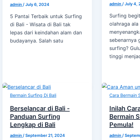
admin
/
July 4,
admin
/
July 6, 2024
Surfing begi
5 Pantai Terbaik untuk Surfing
olahraga ala 
di Bali - Wisata di Bali tak
menyenangka
lepas dari keindahan alam dan
sebenarnya 
budayanya. Salah satu
surfing? Gu
tinggi menjad
Bermain Surfing Di Bali
Cara Bermain S
Berselancar di Bali -
Inilah Ca
Panduan Surfing
Bermain S
Lengkap di Bali
Pemula!
admin
/
September 21, 2024
admin
/
Septem