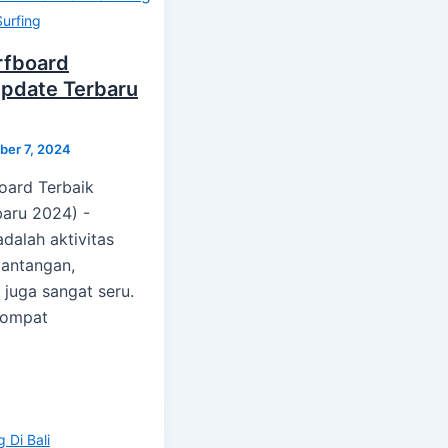
urfing
urfboard
Update Terbaru
ber 7, 2024
board Terbaik
baru 2024) -
adalah aktivitas
tantangan,
 juga sangat seru.
lompat
 Di Bali