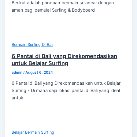
Berikut adalah panduan bermain selancar dengan
aman bagi pemula! Surfing & Bodyboard
Bermain Surfing Di Bali
6 Pantai di Bali yang Direkomendasikan
untuk Belajar Surfing
admin
/
August 6, 2024
6 Pantai di Bali yang Direkomendasikan untuk Belajar
Surfing - Di mana saja lokasi pantai di Bali yang ideal
untuk
Belajar Bermain Surfing