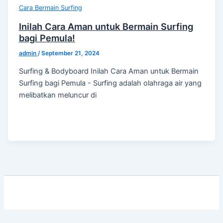
Cara Bermain Surfing
Inilah Cara Aman untuk Bermain Surfing
bagi Pemula!
admin
/
September 21, 2024
Surfing & Bodyboard Inilah Cara Aman untuk Bermain
Surfing bagi Pemula - Surfing adalah olahraga air yang
melibatkan meluncur di