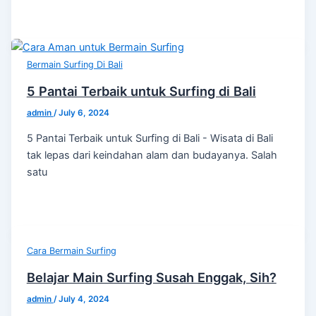
Bermain Surfing Di Bali
5 Pantai Terbaik untuk Surfing di Bali
admin
/
July 6, 2024
5 Pantai Terbaik untuk Surfing di Bali - Wisata di Bali
tak lepas dari keindahan alam dan budayanya. Salah
satu
Cara Bermain Surfing
Belajar Main Surfing Susah Enggak, Sih?
admin
/
July 4, 2024