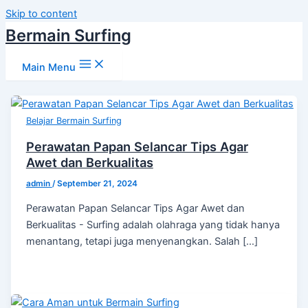
Skip to content
Bermain Surfing
Main Menu
Belajar Bermain Surfing
Perawatan Papan Selancar Tips Agar
Awet dan Berkualitas
admin
/
September 21, 2024
Perawatan Papan Selancar Tips Agar Awet dan
Berkualitas - Surfing adalah olahraga yang tidak hanya
menantang, tetapi juga menyenangkan. Salah […]