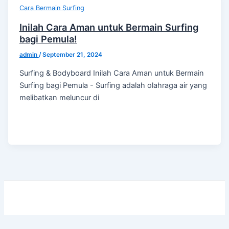
Cara Bermain Surfing
Inilah Cara Aman untuk Bermain Surfing
bagi Pemula!
admin
/
September 21, 2024
Surfing & Bodyboard Inilah Cara Aman untuk Bermain
Surfing bagi Pemula - Surfing adalah olahraga air yang
melibatkan meluncur di