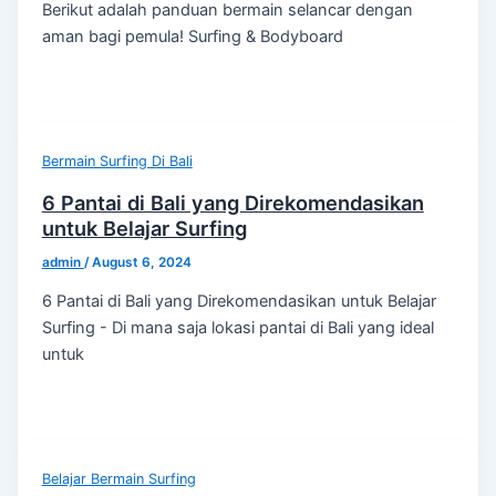
Berikut adalah panduan bermain selancar dengan
aman bagi pemula! Surfing & Bodyboard
Bermain Surfing Di Bali
6 Pantai di Bali yang Direkomendasikan
untuk Belajar Surfing
admin
/
August 6, 2024
6 Pantai di Bali yang Direkomendasikan untuk Belajar
Surfing - Di mana saja lokasi pantai di Bali yang ideal
untuk
Belajar Bermain Surfing