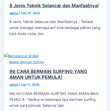
8 Jenis Teknik Selancar dan Manfaatnya!
admin
/
July 29, 2024
8 Jenis Teknik Selancar dan Manfaatnya - Tertarik
untuk menjajal olahraga air? Ada berbagai pilihan yang
bisa Anda coba, dan
Belajar Bermain Surfing
INI CARA BERMAIN SURFING YANG
AMAN UNTUK PEMULA!
admin
/
July 11, 2024
INILAH CARA BERMAIN SURFING YANG AMAN BAGI
PEMULA - Berikut ini beberapa tips bermain surfing
untuk para pemula: Selancar dan