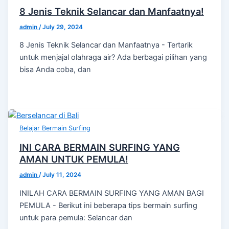
8 Jenis Teknik Selancar dan Manfaatnya!
admin
/
July 29, 2024
8 Jenis Teknik Selancar dan Manfaatnya - Tertarik
untuk menjajal olahraga air? Ada berbagai pilihan yang
bisa Anda coba, dan
Belajar Bermain Surfing
INI CARA BERMAIN SURFING YANG
AMAN UNTUK PEMULA!
admin
/
July 11, 2024
INILAH CARA BERMAIN SURFING YANG AMAN BAGI
PEMULA - Berikut ini beberapa tips bermain surfing
untuk para pemula: Selancar dan