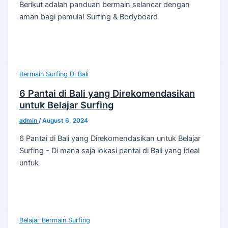
Berikut adalah panduan bermain selancar dengan
aman bagi pemula! Surfing & Bodyboard
Bermain Surfing Di Bali
6 Pantai di Bali yang Direkomendasikan
untuk Belajar Surfing
admin
/
August 6, 2024
6 Pantai di Bali yang Direkomendasikan untuk Belajar
Surfing - Di mana saja lokasi pantai di Bali yang ideal
untuk
Belajar Bermain Surfing