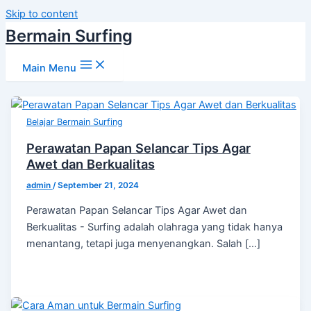
Skip to content
Bermain Surfing
Main Menu
Belajar Bermain Surfing
Perawatan Papan Selancar Tips Agar
Awet dan Berkualitas
admin
/
September 21, 2024
Perawatan Papan Selancar Tips Agar Awet dan
Berkualitas - Surfing adalah olahraga yang tidak hanya
menantang, tetapi juga menyenangkan. Salah […]