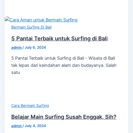
Bermain Surfing Di Bali
5 Pantai Terbaik untuk Surfing di Bali
admin
/
July 6, 2024
5 Pantai Terbaik untuk Surfing di Bali - Wisata di Bali
tak lepas dari keindahan alam dan budayanya. Salah
satu
Cara Bermain Surfing
Belajar Main Surfing Susah Enggak, Sih?
admin
/
July 4, 2024