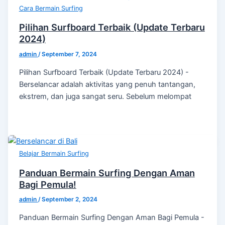
Cara Bermain Surfing
Pilihan Surfboard Terbaik (Update Terbaru
2024)
admin
/
September 7, 2024
Pilihan Surfboard Terbaik (Update Terbaru 2024) -
Berselancar adalah aktivitas yang penuh tantangan,
ekstrem, dan juga sangat seru. Sebelum melompat
Belajar Bermain Surfing
Panduan Bermain Surfing Dengan Aman
Bagi Pemula!
admin
/
September 2, 2024
Panduan Bermain Surfing Dengan Aman Bagi Pemula -