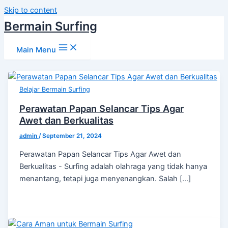
Skip to content
Bermain Surfing
Main Menu
Belajar Bermain Surfing
Perawatan Papan Selancar Tips Agar
Awet dan Berkualitas
admin
/
September 21, 2024
Perawatan Papan Selancar Tips Agar Awet dan
Berkualitas - Surfing adalah olahraga yang tidak hanya
menantang, tetapi juga menyenangkan. Salah […]