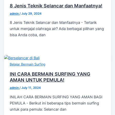
8 Jenis Teknik Selancar dan Manfaatnya!
admin
/
July 29, 2024
8 Jenis Teknik Selancar dan Manfaatnya - Tertarik
untuk menjajal olahraga air? Ada berbagai pilihan yang
bisa Anda coba, dan
Belajar Bermain Surfing
INI CARA BERMAIN SURFING YANG
AMAN UNTUK PEMULA!
admin
/
July 11, 2024
INILAH CARA BERMAIN SURFING YANG AMAN BAGI
PEMULA - Berikut ini beberapa tips bermain surfing
untuk para pemula: Selancar dan