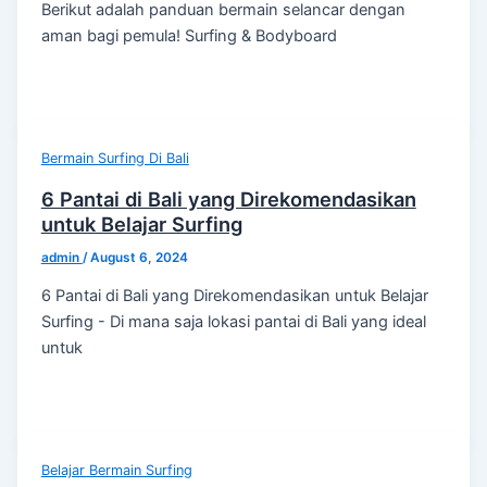
Berikut adalah panduan bermain selancar dengan
aman bagi pemula! Surfing & Bodyboard
Bermain Surfing Di Bali
6 Pantai di Bali yang Direkomendasikan
untuk Belajar Surfing
admin
/
August 6, 2024
6 Pantai di Bali yang Direkomendasikan untuk Belajar
Surfing - Di mana saja lokasi pantai di Bali yang ideal
untuk
Belajar Bermain Surfing