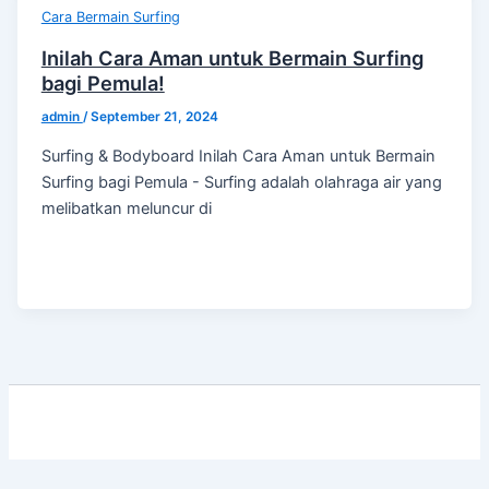
Cara Bermain Surfing
Inilah Cara Aman untuk Bermain Surfing
bagi Pemula!
admin
/
September 21, 2024
Surfing & Bodyboard Inilah Cara Aman untuk Bermain
Surfing bagi Pemula - Surfing adalah olahraga air yang
melibatkan meluncur di