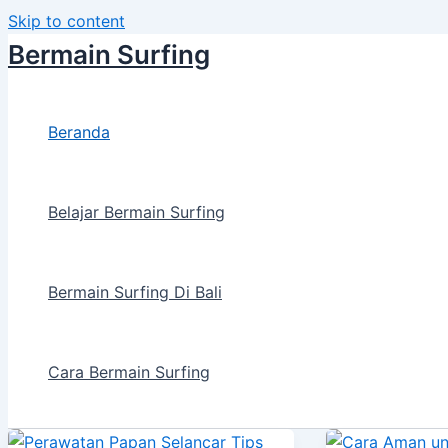
Skip to content
Bermain Surfing
Beranda
Belajar Bermain Surfing
Bermain Surfing Di Bali
Cara Bermain Surfing