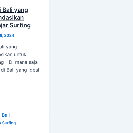
i Bali yang
ndasikan
jar Surfing
6, 2024
ali yang
sikan untuk
ng - Di mana saja
 di Bali yang ideal
n Surfing