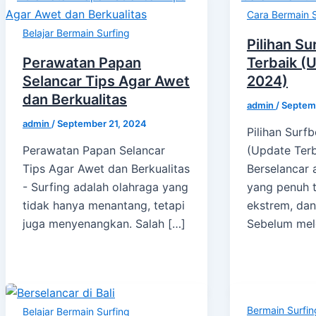
Cara Bermain S
Belajar Bermain Surfing
Pilihan S
Perawatan Papan
Terbaik (
Selancar Tips Agar Awet
2024)
dan Berkualitas
admin
/
Septem
admin
/
September 21, 2024
Pilihan Surf
Perawatan Papan Selancar
(Update Ter
Tips Agar Awet dan Berkualitas
Berselancar 
- Surfing adalah olahraga yang
yang penuh 
tidak hanya menantang, tetapi
ekstrem, dan
juga menyenangkan. Salah […]
Sebelum me
Bermain Surfing
Belajar Bermain Surfing