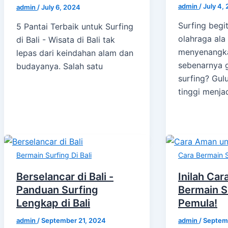
admin
/
July 4,
admin
/
July 6, 2024
Surfing begi
5 Pantai Terbaik untuk Surfing
olahraga ala 
di Bali - Wisata di Bali tak
menyenangka
lepas dari keindahan alam dan
sebenarnya 
budayanya. Salah satu
surfing? Gu
tinggi menjad
Bermain Surfing Di Bali
Cara Bermain S
Berselancar di Bali -
Inilah Ca
Panduan Surfing
Bermain S
Lengkap di Bali
Pemula!
admin
/
September 21, 2024
admin
/
Septem