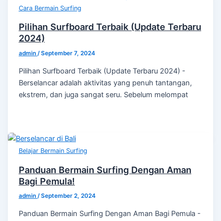
Cara Bermain Surfing
Pilihan Surfboard Terbaik (Update Terbaru
2024)
admin
/
September 7, 2024
Pilihan Surfboard Terbaik (Update Terbaru 2024) -
Berselancar adalah aktivitas yang penuh tantangan,
ekstrem, dan juga sangat seru. Sebelum melompat
Belajar Bermain Surfing
Panduan Bermain Surfing Dengan Aman
Bagi Pemula!
admin
/
September 2, 2024
Panduan Bermain Surfing Dengan Aman Bagi Pemula -