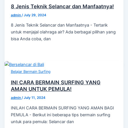
8 Jenis Teknik Selancar dan Manfaatnya!
admin
/
July 29, 2024
8 Jenis Teknik Selancar dan Manfaatnya - Tertarik
untuk menjajal olahraga air? Ada berbagai pilihan yang
bisa Anda coba, dan
Belajar Bermain Surfing
INI CARA BERMAIN SURFING YANG
AMAN UNTUK PEMULA!
admin
/
July 11, 2024
INILAH CARA BERMAIN SURFING YANG AMAN BAGI
PEMULA - Berikut ini beberapa tips bermain surfing
untuk para pemula: Selancar dan