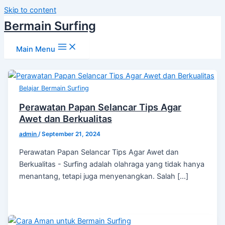
Skip to content
Bermain Surfing
Main Menu
Belajar Bermain Surfing
Perawatan Papan Selancar Tips Agar
Awet dan Berkualitas
admin
/
September 21, 2024
Perawatan Papan Selancar Tips Agar Awet dan
Berkualitas - Surfing adalah olahraga yang tidak hanya
menantang, tetapi juga menyenangkan. Salah […]