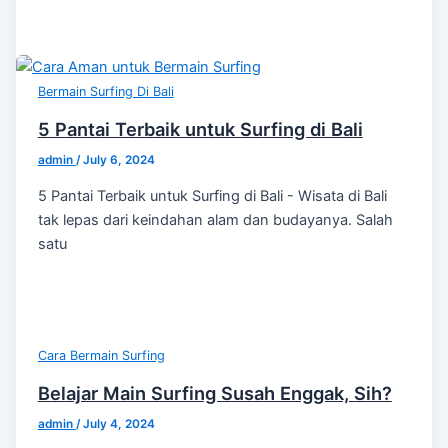
Bermain Surfing Di Bali
5 Pantai Terbaik untuk Surfing di Bali
admin
/
July 6, 2024
5 Pantai Terbaik untuk Surfing di Bali - Wisata di Bali
tak lepas dari keindahan alam dan budayanya. Salah
satu
Cara Bermain Surfing
Belajar Main Surfing Susah Enggak, Sih?
admin
/
July 4, 2024