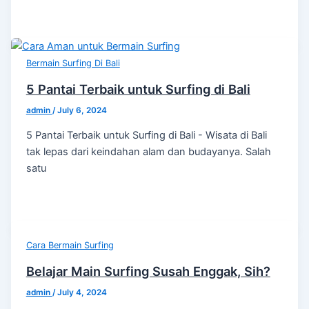
Bermain Surfing Di Bali
5 Pantai Terbaik untuk Surfing di Bali
admin
/
July 6, 2024
5 Pantai Terbaik untuk Surfing di Bali - Wisata di Bali
tak lepas dari keindahan alam dan budayanya. Salah
satu
Cara Bermain Surfing
Belajar Main Surfing Susah Enggak, Sih?
admin
/
July 4, 2024