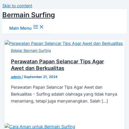
Skip to content
Bermain Surfing
Main Menu
Belajar Bermain Surfing
Perawatan Papan Selancar Tips Agar
Awet dan Berkualitas
admin
/
September 21, 2024
Perawatan Papan Selancar Tips Agar Awet dan
Berkualitas - Surfing adalah olahraga yang tidak hanya
menantang, tetapi juga menyenangkan. Salah […]