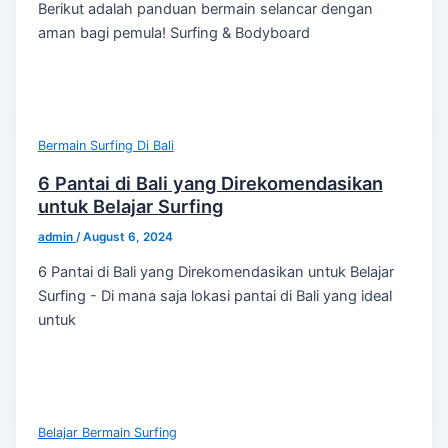
Berikut adalah panduan bermain selancar dengan
aman bagi pemula! Surfing & Bodyboard
Bermain Surfing Di Bali
6 Pantai di Bali yang Direkomendasikan
untuk Belajar Surfing
admin
/
August 6, 2024
6 Pantai di Bali yang Direkomendasikan untuk Belajar
Surfing - Di mana saja lokasi pantai di Bali yang ideal
untuk
Belajar Bermain Surfing