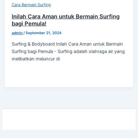
Cara Bermain Surfing
Inilah Cara Aman untuk Bermain Surfing
bagi Pemula!
admin
/
September 21, 2024
Surfing & Bodyboard Inilah Cara Aman untuk Bermain
Surfing bagi Pemula - Surfing adalah olahraga air yang
melibatkan meluncur di