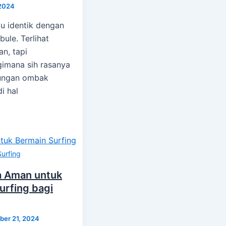
 2024
tu identik dengan
bule. Terlihat
n, tapi
gimana sih rasanya
lungan ombak
i hal
urfing
ra Aman untuk
urfing bagi
ber 21, 2024