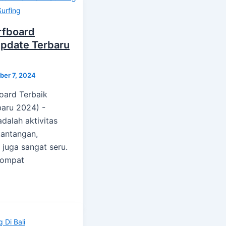
urfing
urfboard
Update Terbaru
ber 7, 2024
board Terbaik
baru 2024) -
adalah aktivitas
tantangan,
 juga sangat seru.
lompat
 Di Bali