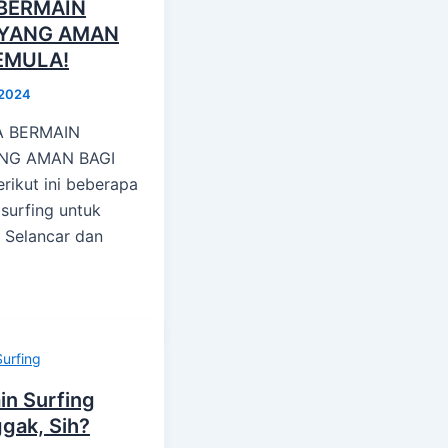
 BERMAIN
 YANG AMAN
EMULA!
, 2024
A BERMAIN
NG AMAN BAGI
ikut ini beberapa
 surfing untuk
 Selancar dan
urfing
in Surfing
gak, Sih?