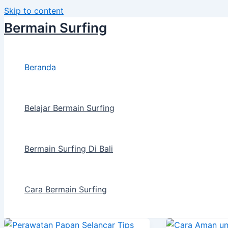
Skip to content
Bermain Surfing
Beranda
Belajar Bermain Surfing
Bermain Surfing Di Bali
Cara Bermain Surfing