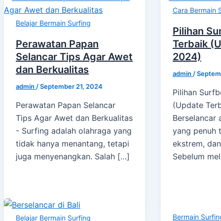
Cara Bermain S
Belajar Bermain Surfing
Pilihan S
Perawatan Papan
Terbaik (
Selancar Tips Agar Awet
2024)
dan Berkualitas
admin
/
Septem
admin
/
September 21, 2024
Pilihan Surf
Perawatan Papan Selancar
(Update Ter
Tips Agar Awet dan Berkualitas
Berselancar 
- Surfing adalah olahraga yang
yang penuh 
tidak hanya menantang, tetapi
ekstrem, dan
juga menyenangkan. Salah […]
Sebelum me
Bermain Surfing
Belajar Bermain Surfing