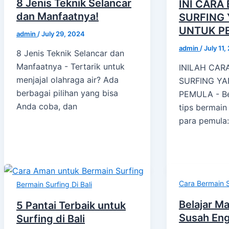
8 Jenis Teknik Selancar
INI CARA
dan Manfaatnya!
SURFING
UNTUK P
admin
/
July 29, 2024
admin
/
July 11
8 Jenis Teknik Selancar dan
Manfaatnya - Tertarik untuk
INILAH CAR
menjajal olahraga air? Ada
SURFING YA
berbagai pilihan yang bisa
PEMULA - Ber
Anda coba, dan
tips bermain
para pemula:
Cara Bermain S
Bermain Surfing Di Bali
Belajar Ma
5 Pantai Terbaik untuk
Susah Eng
Surfing di Bali