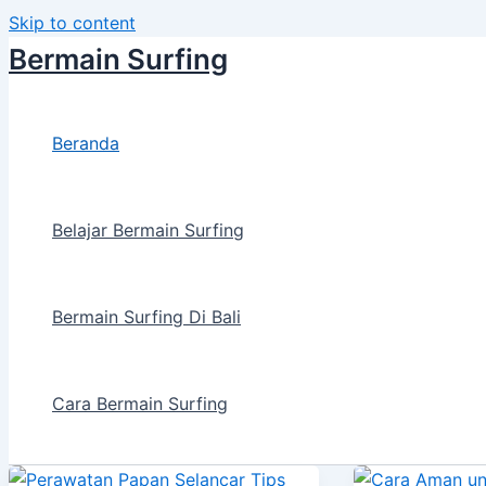
Skip to content
Bermain Surfing
Beranda
Belajar Bermain Surfing
Bermain Surfing Di Bali
Cara Bermain Surfing