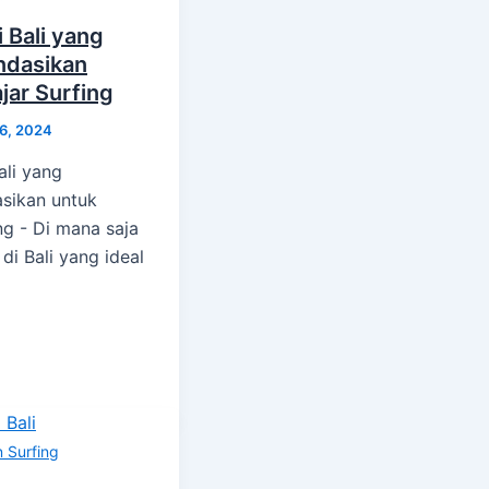
i Bali yang
ndasikan
jar Surfing
6, 2024
ali yang
sikan untuk
ng - Di mana saja
 di Bali yang ideal
n Surfing